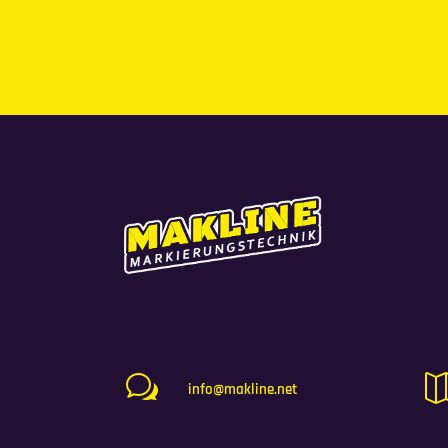
w
info@makline.net